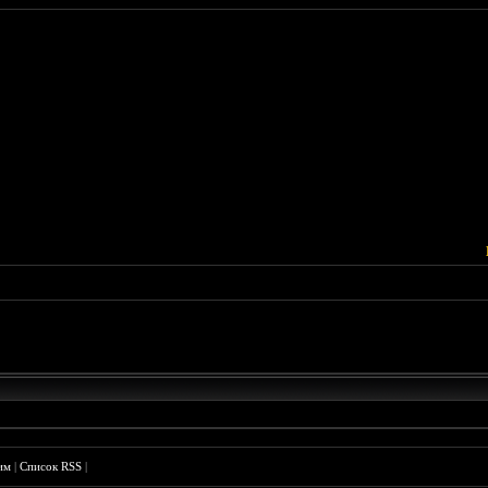
им
|
Список RSS
|