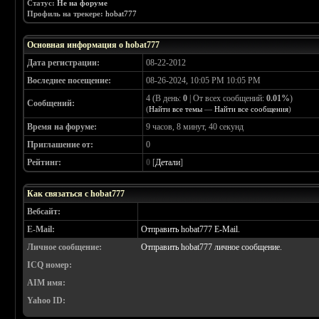
Статус:
Не на форуме
Профиль на трекере:
hobat777
Основная информация о hobat777
Дата регистрации:
08-22-2012
Воследнее посещение:
08-26-2024, 10:05 PM 10:05 PM
4 (В день:
0
| От всех сообщений:
0.01%
)
Сообщений:
(
Найти все темы
—
Найти все сообщения
)
Время на форуме:
9 часов, 8 минут, 40 секунд
Приглашение от:
0
Рейтинг:
0
[
Детали
]
Как связаться с hobat777
Вебсайт:
E-Mail:
Отправить hobat777 E-Mail.
Личное сообщение:
Отправить hobat777 личное сообщение.
ICQ номер:
AIM имя:
Yahoo ID: