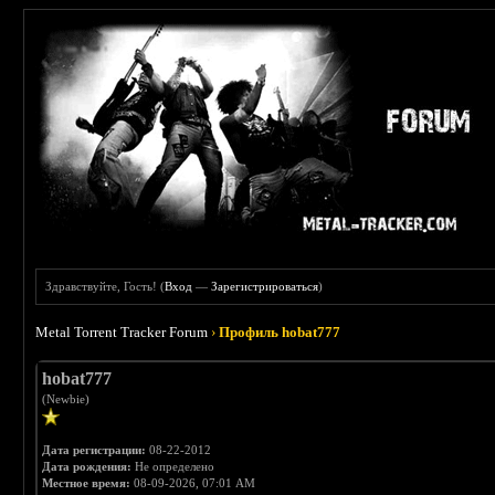
Здравствуйте, Гость! (
Вход
—
Зарегистрироваться
)
Metal Torrent Tracker Forum
›
Профиль hobat777
hobat777
(Newbie)
Дата регистрации:
08-22-2012
Дата рождения:
Не определено
Местное время:
08-09-2026, 07:01 AM