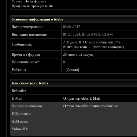
Статус:
Не на форуме
Профиль на трекере:
telabs
Основная информация о telabs
Дата регистрации:
09-01-2012
Воследнее посещение:
01-27-2024, 07:02 AM 07:02 AM
2 (В день:
0
| От всех сообщений:
0%
)
Сообщений:
(
Найти все темы
—
Найти все сообщения
)
Время на форуме:
29 минут, 52 секунд
Приглашение от:
0
Рейтинг:
1
[
Детали
]
Как связаться с telabs
Вебсайт:
E-Mail:
Отправить telabs E-Mail.
Личное сообщение:
Отправить telabs личное сообщение.
ICQ номер:
AIM имя:
Yahoo ID: