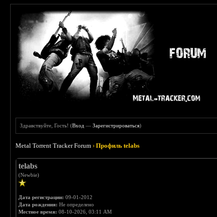
Здравствуйте, Гость! (
Вход
—
Зарегистрироваться
)
Metal Torrent Tracker Forum
›
Профиль telabs
telabs
(Newbie)
Дата регистрации:
09-01-2012
Дата рождения:
Не определено
Местное время:
08-10-2026, 03:11 AM