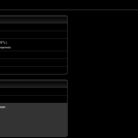
:
0%
)
бщения
)
ние.