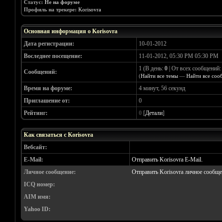
Статус:
Не на форуме
Профиль на трекере:
Korisovra
Основная информация о Korisovra
Дата регистрации:
10-01-2012
Воследнее посещение:
11-01-2012, 05:30 PM 05:30 PM
1 (В день:
0
| От всех сообщений
Сообщений:
(
Найти все темы
—
Найти все соо
Время на форуме:
4 минут, 56 секунд
Приглашение от:
0
Рейтинг:
0
[
Детали
]
Как связаться с Korisovra
Вебсайт:
E-Mail:
Отправить Korisovra E-Mail.
Личное сообщение:
Отправить Korisovra личное сообще
ICQ номер:
AIM имя:
Yahoo ID: