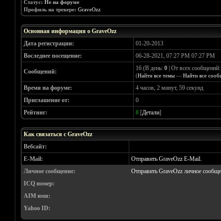
Статус:
Не на форуме
Профиль на трекере:
GraveOzz
Основная информация о GraveOzz
Дата регистрации:
01-20-2013
Воследнее посещение:
06-28-2021, 07:27 PM 07:27 PM
16 (В день:
0
| От всех сообщений
Сообщений:
(
Найти все темы
—
Найти все сооб
Время на форуме:
4 часов, 2 минут, 59 секунд
Приглашение от:
0
Рейтинг:
8
[
Детали
]
Как связаться с GraveOzz
Вебсайт:
E-Mail:
Отправить GraveOzz E-Mail.
Личное сообщение:
Отправить GraveOzz личное сообще
ICQ номер:
AIM имя:
Yahoo ID: