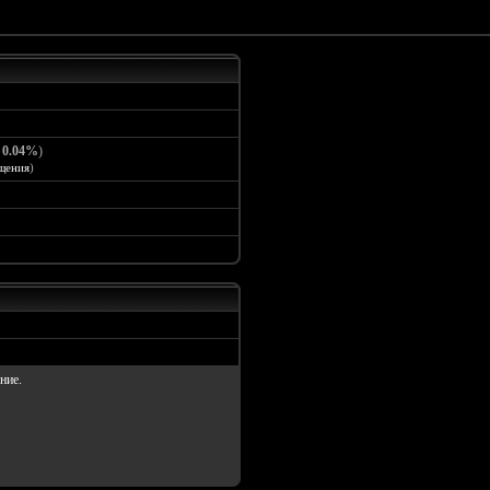
:
0.04%
)
щения
)
ние.