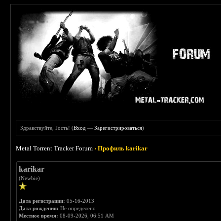
Здравствуйте, Гость! (
Вход
—
Зарегистрироваться
)
Metal Torrent Tracker Forum
›
Профиль karikar
karikar
(Newbie)
Дата регистрации:
05-16-2013
Дата рождения:
Не определено
Местное время:
08-09-2026, 06:51 AM