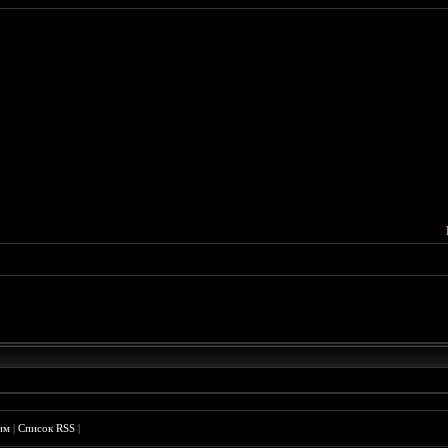
им
|
Список RSS
|