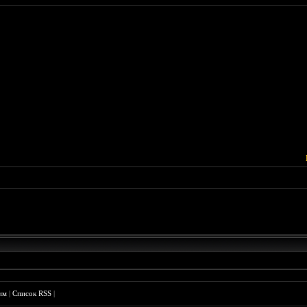
им
|
Список RSS
|