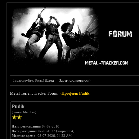
Здравствуйте, Гость! (
Вход
—
Зарегистрироваться
)
Metal Torrent Tracker Forum
›
Профиль Pudik
Pudik
(Junior Member)
Дата регистрации:
07-09-2010
Дата рождения:
07-09-1972 (возраст 54)
Местное время:
08-07-2026, 04:23 AM