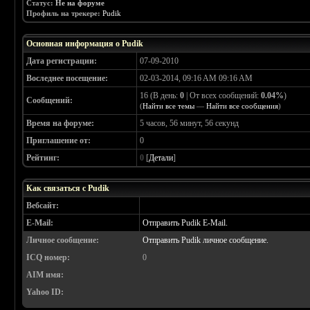
Статус:
Не на форуме
Профиль на трекере:
Pudik
Основная информация о Pudik
Дата регистрации:
07-09-2010
Воследнее посещение:
02-03-2014, 09:16 AM 09:16 AM
16 (В день:
0
| От всех сообщений:
0.04%
)
Сообщений:
(
Найти все темы
—
Найти все сообщения
)
Время на форуме:
5 часов, 56 минут, 56 секунд
Приглашение от:
0
Рейтинг:
0
[
Детали
]
Как связаться с Pudik
Вебсайт:
E-Mail:
Отправить Pudik E-Mail.
Личное сообщение:
Отправить Pudik личное сообщение.
ICQ номер:
0
AIM имя:
Yahoo ID: