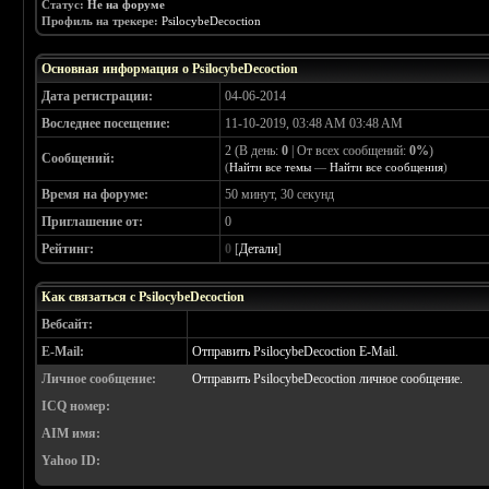
Статус:
Не на форуме
Профиль на трекере:
PsilocybeDecoction
Основная информация о PsilocybeDecoction
Дата регистрации:
04-06-2014
Воследнее посещение:
11-10-2019, 03:48 AM 03:48 AM
2 (В день:
0
| От всех сообщений:
0%
)
Сообщений:
(
Найти все темы
—
Найти все сообщения
)
Время на форуме:
50 минут, 30 секунд
Приглашение от:
0
Рейтинг:
0
[
Детали
]
Как связаться с PsilocybeDecoction
Вебсайт:
E-Mail:
Отправить PsilocybeDecoction E-Mail.
Личное сообщение:
Отправить PsilocybeDecoction личное сообщение.
ICQ номер:
AIM имя:
Yahoo ID: