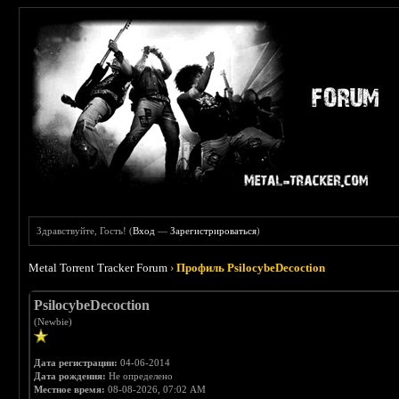
Здравствуйте, Гость! (
Вход
—
Зарегистрироваться
)
Metal Torrent Tracker Forum
›
Профиль PsilocybeDecoction
PsilocybeDecoction
(Newbie)
Дата регистрации:
04-06-2014
Дата рождения:
Не определено
Местное время:
08-08-2026, 07:02 AM