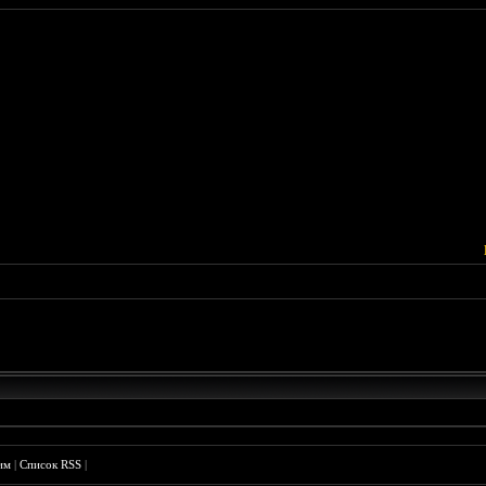
им
|
Список RSS
|