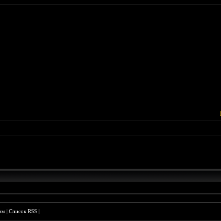
им
|
Список RSS
|