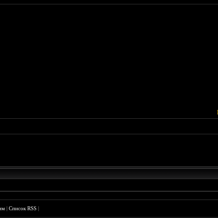
им
|
Список RSS
|