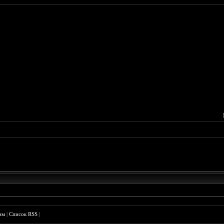
им
|
Список RSS
|