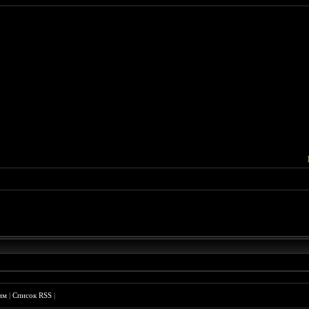
им
|
Список RSS
|