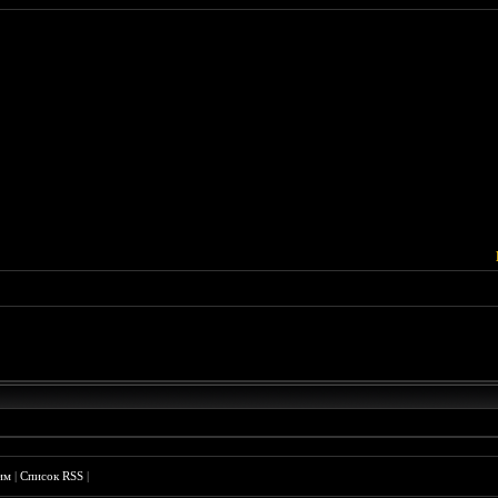
им
|
Список RSS
|