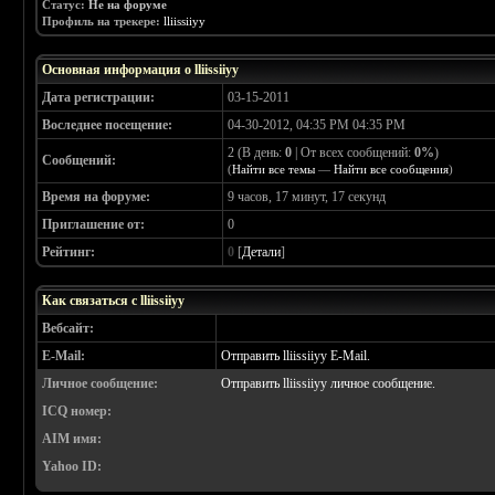
Статус:
Не на форуме
Профиль на трекере:
lliissiiyy
Основная информация о lliissiiyy
Дата регистрации:
03-15-2011
Воследнее посещение:
04-30-2012, 04:35 PM 04:35 PM
2 (В день:
0
| От всех сообщений:
0%
)
Сообщений:
(
Найти все темы
—
Найти все сообщения
)
Время на форуме:
9 часов, 17 минут, 17 секунд
Приглашение от:
0
Рейтинг:
0
[
Детали
]
Как связаться с lliissiiyy
Вебсайт:
E-Mail:
Отправить lliissiiyy E-Mail.
Личное сообщение:
Отправить lliissiiyy личное сообщение.
ICQ номер:
AIM имя:
Yahoo ID: