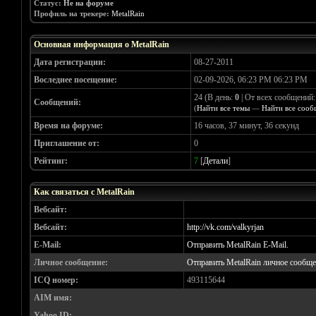
Статус:
Не на форуме
Профиль на трекере:
MetalRain
Основная информация о MetalRain
Дата регистрации:
08-27-2011
Воследнее посещение:
02-09-2026, 06:23 PM 06:23 PM
24 (В день:
0
| От всех сообщений
Сообщений:
(
Найти все темы
—
Найти все сооб
Время на форуме:
16 часов, 37 минут, 36 секунд
Приглашение от:
0
Рейтинг:
7
[
Детали
]
Как связаться с MetalRain
Вебсайт:
Вебсайт:
http://vk.com/valkyrjan
E-Mail:
Отправить MetalRain E-Mail.
Личное сообщение:
Отправить MetalRain личное сообще
ICQ номер:
493115644
AIM имя:
Yahoo ID: