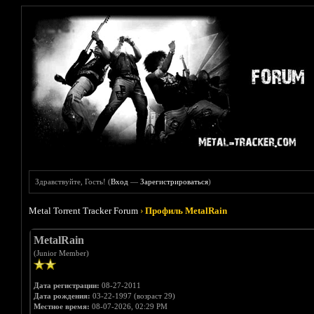
Здравствуйте, Гость! (
Вход
—
Зарегистрироваться
)
Metal Torrent Tracker Forum
›
Профиль MetalRain
MetalRain
(Junior Member)
Дата регистрации:
08-27-2011
Дата рождения:
03-22-1997 (возраст 29)
Местное время:
08-07-2026, 02:29 PM