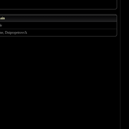
ain
le
ne, Dnipropetrovs'k