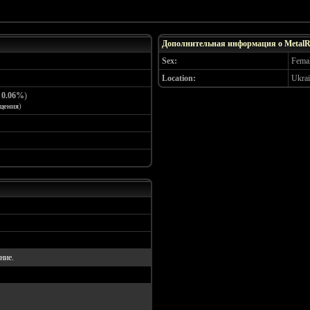
Дополнительная информация о MetalR
Sex:
Fema
Location:
Ukrai
:
0.06%
)
щения
)
ние.