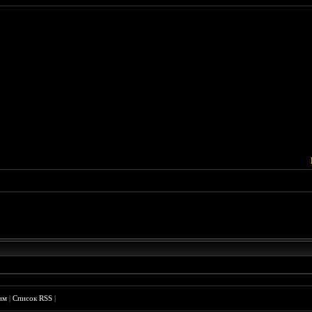
им
|
Список RSS
|