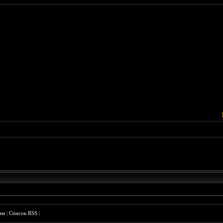
им
|
Список RSS
|