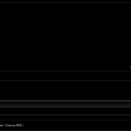
им
|
Список RSS
|