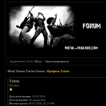
Здравствуйте, Гость! (
Вход
—
Зарегистрироваться
)
Metal Torrent Tracker Forum
›
Профиль Tzitzis
Tzitzis
(Newbie)
Дата регистрации:
10-02-2014
Дата рождения:
Не определено
Местное время:
08-07-2026, 02:35 PM