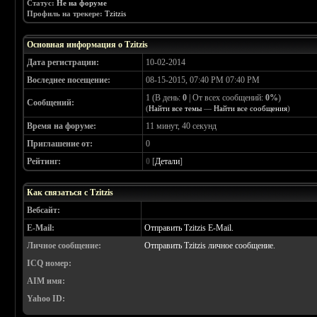
Статус:
Не на форуме
Профиль на трекере:
Tzitzis
Основная информация о Tzitzis
Дата регистрации:
10-02-2014
Воследнее посещение:
08-15-2015, 07:40 PM 07:40 PM
1 (В день:
0
| От всех сообщений:
0%
)
Сообщений:
(
Найти все темы
—
Найти все сообщения
)
Время на форуме:
11 минут, 40 секунд
Приглашение от:
0
Рейтинг:
0
[
Детали
]
Как связаться с Tzitzis
Вебсайт:
E-Mail:
Отправить Tzitzis E-Mail.
Личное сообщение:
Отправить Tzitzis личное сообщение.
ICQ номер:
AIM имя:
Yahoo ID: