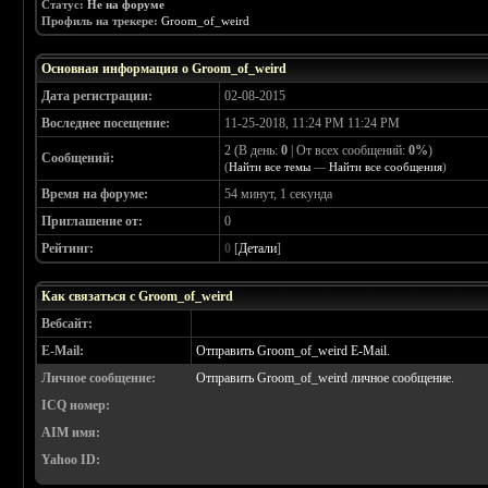
Статус:
Не на форуме
Профиль на трекере:
Groom_of_weird
Основная информация о Groom_of_weird
Дата регистрации:
02-08-2015
Воследнее посещение:
11-25-2018, 11:24 PM 11:24 PM
2 (В день:
0
| От всех сообщений:
0%
)
Сообщений:
(
Найти все темы
—
Найти все сообщения
)
Время на форуме:
54 минут, 1 секунда
Приглашение от:
0
Рейтинг:
0
[
Детали
]
Как связаться с Groom_of_weird
Вебсайт:
E-Mail:
Отправить Groom_of_weird E-Mail.
Личное сообщение:
Отправить Groom_of_weird личное сообщение.
ICQ номер:
AIM имя:
Yahoo ID: