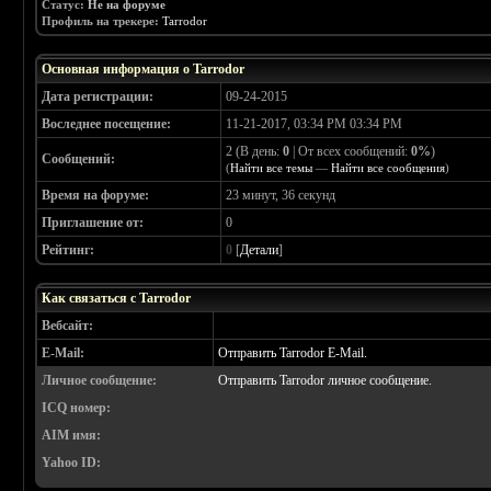
Статус:
Не на форуме
Профиль на трекере:
Tarrodor
Основная информация о Tarrodor
Дата регистрации:
09-24-2015
Воследнее посещение:
11-21-2017, 03:34 PM 03:34 PM
2 (В день:
0
| От всех сообщений:
0%
)
Сообщений:
(
Найти все темы
—
Найти все сообщения
)
Время на форуме:
23 минут, 36 секунд
Приглашение от:
0
Рейтинг:
0
[
Детали
]
Как связаться с Tarrodor
Вебсайт:
E-Mail:
Отправить Tarrodor E-Mail.
Личное сообщение:
Отправить Tarrodor личное сообщение.
ICQ номер:
AIM имя:
Yahoo ID: