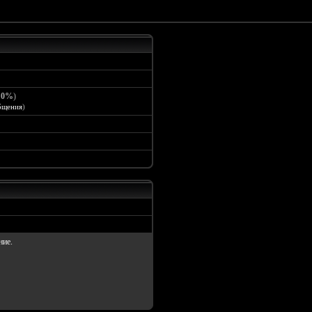
:
0%
)
бщения
)
ние.