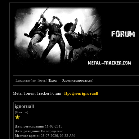
Здравствуйте, Гость! (
Вход
—
Зарегистрироваться
)
Metal Torrent Tracker Forum
›
Профиль ignoruall
ignoruall
(Newbie)
Дата регистрации:
11-02-2015
Дата рождения:
Не определено
Местное время:
08-07-2026, 09:33 AM