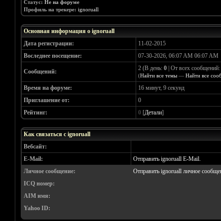
Статус:
Не на форуме
Профиль на трекере:
ignoruall
Основная информация о ignoruall
Дата регистрации:
11-02-2015
Воследнее посещение:
07-30-2026, 06:07 AM 06:07 AM
2 (В день:
0
| От всех сообщений
Сообщений:
(
Найти все темы
—
Найти все соо
Время на форуме:
16 минут, 9 секунд
Приглашение от:
0
Рейтинг:
0
[
Детали
]
Как связаться с ignoruall
Вебсайт:
E-Mail:
Отправить ignoruall E-Mail.
Личное сообщение:
Отправить ignoruall личное сообще
ICQ номер:
AIM имя:
Yahoo ID: