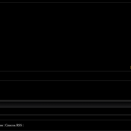
им
|
Список RSS
|