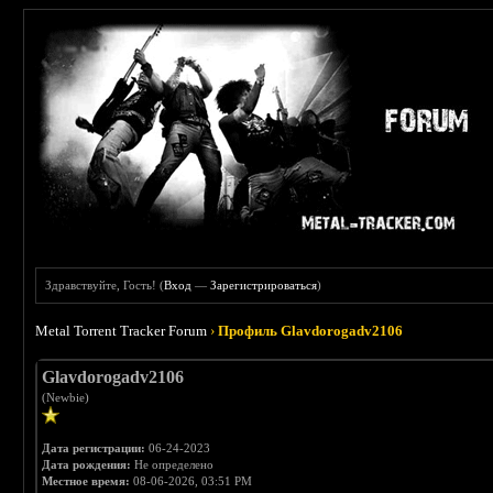
Здравствуйте, Гость! (
Вход
—
Зарегистрироваться
)
Metal Torrent Tracker Forum
›
Профиль Glavdorogadv2106
Glavdorogadv2106
(Newbie)
Дата регистрации:
06-24-2023
Дата рождения:
Не определено
Местное время:
08-06-2026, 03:51 PM