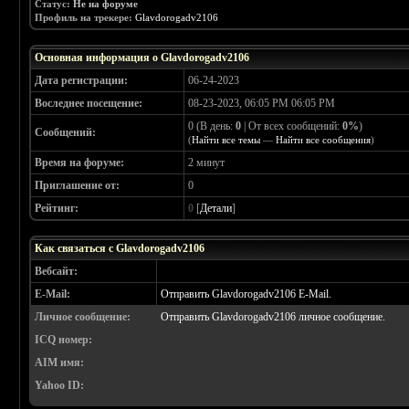
Статус:
Не на форуме
Профиль на трекере:
Glavdorogadv2106
Основная информация о Glavdorogadv2106
Дата регистрации:
06-24-2023
Воследнее посещение:
08-23-2023, 06:05 PM 06:05 PM
0 (В день:
0
| От всех сообщений:
0%
)
Сообщений:
(
Найти все темы
—
Найти все сообщения
)
Время на форуме:
2 минут
Приглашение от:
0
Рейтинг:
0
[
Детали
]
Как связаться с Glavdorogadv2106
Вебсайт:
E-Mail:
Отправить Glavdorogadv2106 E-Mail.
Личное сообщение:
Отправить Glavdorogadv2106 личное сообщение.
ICQ номер:
AIM имя:
Yahoo ID: