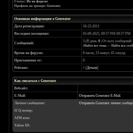
Статус:
Не на форуме
Профиль на трекере:
Generator
Основная информация о Generator
Дата регистрации:
10-25-2011
Воследнее посещение:
03-09-2025, 09:57 PM 09:57 PM
3 (В день:
0
| От всех сообщений:
Сообщений:
(
Найти все темы
—
Найти все соо
Время на форуме:
8 часов, 53 минут, 45 секунд
Приглашение от:
0
Рейтинг:
0
[
Детали
]
Как связаться с Generator
Вебсайт:
E-Mail:
Отправить Generator E-Mail.
Личное сообщение:
Отправить Generator личное сообще
ICQ номер:
AIM имя:
Yahoo ID: