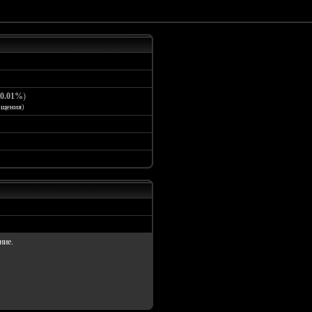
0.01%
)
бщения
)
ние.