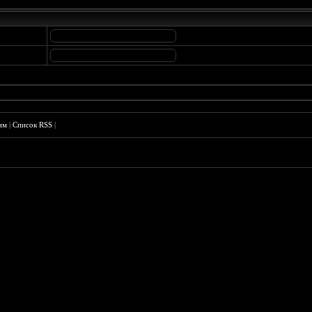
им
|
Список RSS
|