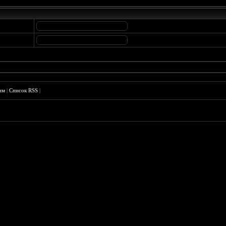
им
|
Список RSS
|