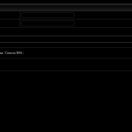
им
|
Список RSS
|