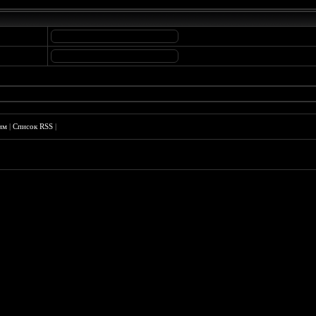
им
|
Список RSS
|