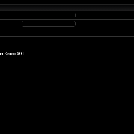
им
|
Список RSS
|