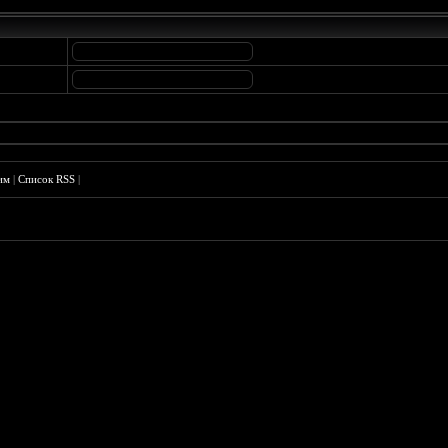
им
|
Список RSS
|