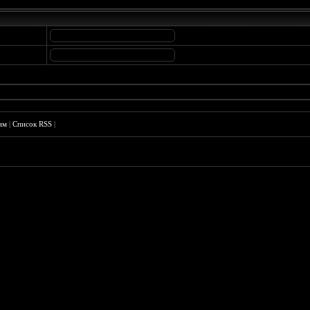
им
|
Список RSS
|