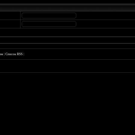
им
|
Список RSS
|