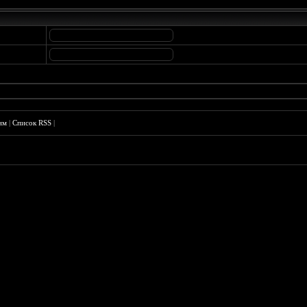
им
|
Список RSS
|