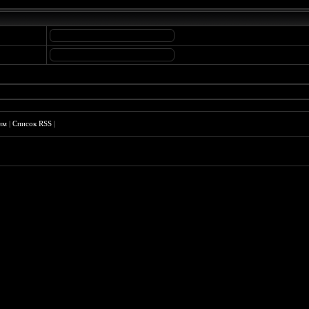
им
|
Список RSS
|