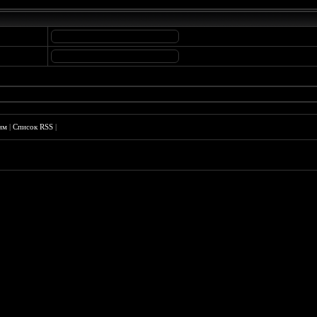
им
|
Список RSS
|