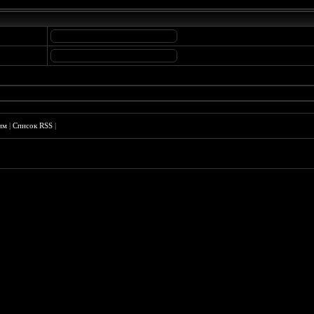
им
|
Список RSS
|