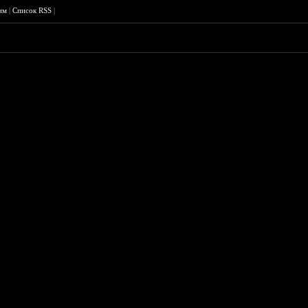
им
|
Список RSS
|