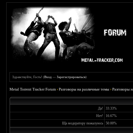
Здравствуйте, Гость! (
Вход
—
Зарегистрироваться
)
Metal Torrent Tracker Forum
›
Разговоры на различные темы
›
Разговоры 
Да!
33.33%
Нет!
16.67%
Ща модератору пожалуюсь
50.00%