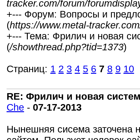
tracker.com/forum/forumdispla
+--- Форум: Вопросы и предл
(
https://www.metal-tracker.com
+--- Тема: Фрилич и новая си
(
/showthread.php?tid=1373
)
Страниц:
1
2
3
4
5
6
7
8
9
10
RE: Фрилич и новая систем
Che
-
07-17-2013
Нынешняя сисема заточена н