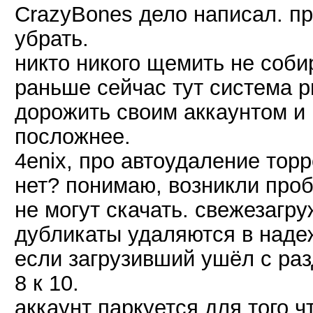
CrazyBones дело написал. пр
убрать.
никто никого щемить не собир
раньше сейчас тут система р
дорожить своим аккаунтом и 
посложнее.
4enix, про автоудаление торр
нет? понимаю, возникли проб
не могут скачать. свежезагр
дубликаты удаляются в надеж
если загрузивший ушёл с разд
8 к 10.
аккаунт паркуется для того ч