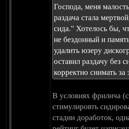
Господа, меня малост
раздача стала мертвой
сида." Хотелось бы, ч
не бездонный и памят
удалить юзеру диског
оставил раздачу без с
корректно снимать за 
В условиях фрилича (с
стимулировть сидирова
стадии доработок, одн
рейтинг будет написан