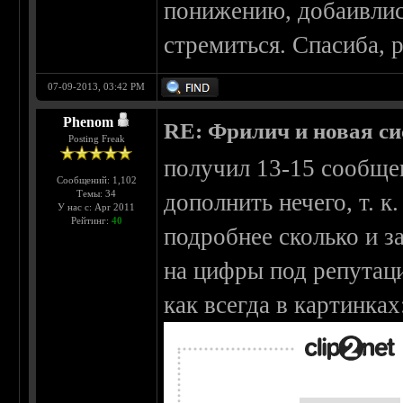
понижению, добаивлис
стремиться. Спасиба, 
07-09-2013, 03:42 PM
Phenom
RE: Фрилич и новая си
Posting Freak
получил 13-15 сообщен
Сообщений: 1,102
Темы: 34
дополнить нечего, т. к
У нас с: Apr 2011
Рейтинг:
40
подробнее сколько и 
на цифры под репутац
как всегда в картинках