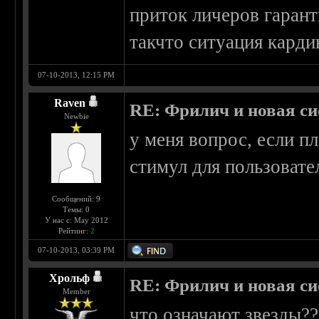
приток личеров гарант
такчто ситуация карди
07-10-2013, 12:15 PM
Raven
RE: Фрилич и новая си
Newbie
у меня вопрос, если п
стимул для пользовате
Сообщений: 9
Темы: 0
У нас с: May 2012
Рейтинг:
2
07-10-2013, 03:39 PM
Хрольф
RE: Фрилич и новая си
Member
что означают звезды??