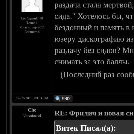
раздача стала мертвой
сида." Хотелось бы, ч
Сообщений: 38
Темы: 1
бездонный и память в 
У нас с: Sep 2011
Рейтинг:
6
юзеру дискографию из-
раздачу без сидов? Мн
снимать за это баллы.
(Последний раз сооб
07-09-2013, 09:34 PM
Che
RE: Фрилич и новая си
Unregistered
Витек Писал(а):