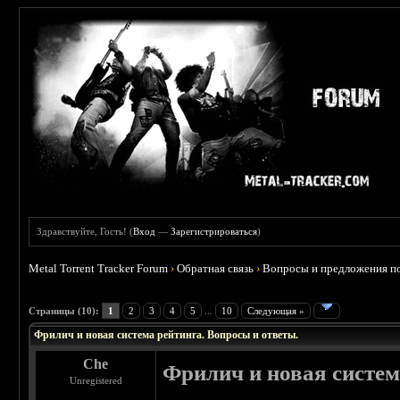
Здравствуйте, Гость! (
Вход
—
Зарегистрироваться
)
Metal Torrent Tracker Forum
›
Обратная связь
›
Вопросы и предложения по
 0
Страницы (10):
1
2
3
4
5
...
10
Следующая »
Фрилич и новая система рейтинга. Вопросы и ответы.
Che
Фрилич и новая систем
Unregistered