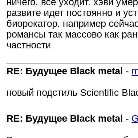
ничего. все уходит. хэви умер
развите идет постоянно и ус
биорекатор. например сейча
романсы так массово как рань
частности
RE: Будущее Black metal
-
m
новый подстиль Scientific Bla
RE: Будущее Black metal
-
G