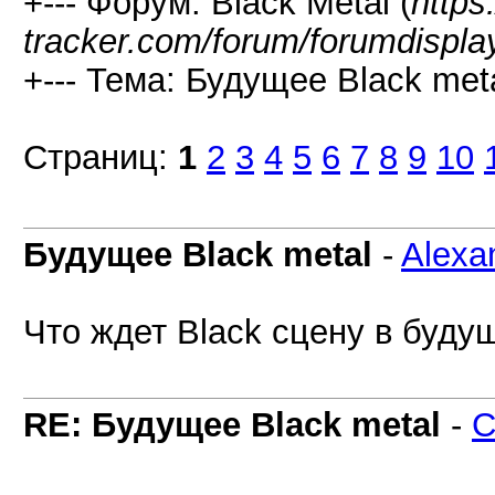
+--- Форум: Black Metal (
https
tracker.com/forum/forumdispla
+--- Тема: Будущее Black meta
Страниц:
1
2
3
4
5
6
7
8
9
10
Будущее Black metal
-
Alexa
Что ждет Black сцену в буду
RE: Будущее Black metal
-
C