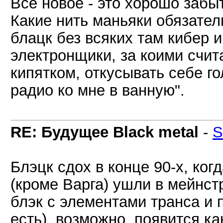
Все новое - это хорошо забы
Какие нить маньяки обязатель
блацк без всяких там кибер 
электронщики, за коими счит
кипятком, откусывать себе го
радио ко мне в ванную".
RE: Будущее Black metal
-
S
Блэцк сдох в конце 90-х, ког
(кроме Варга) ушли в мейнстр
блэк с элементами транса и
есть), возможно, появится ка