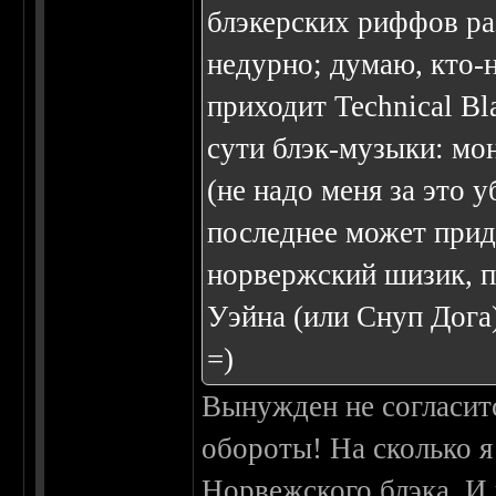
блэкерских риффов ра
недурно; думаю, кто-н
приходит Technical Bl
сути блэк-музыки: м
(не надо меня за это у
последнее может при
норвержский шизик, п
Уэйна (или Снуп Дога
=)
Вынужден не согласитс
обороты! На сколько я
Норвежского блэка. И