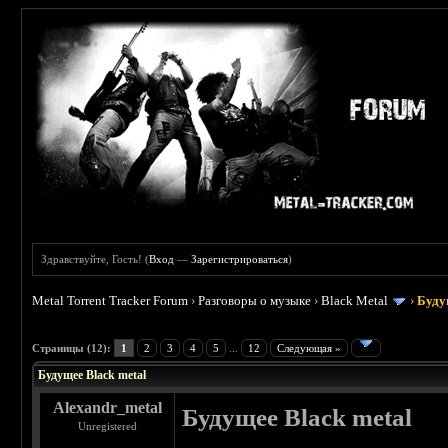
Здравствуйте, Гость! (
Вход
—
Зарегистрироваться
)
Metal Torrent Tracker Forum
›
Разговоры о музыке
›
Black Metal
›
Буду
 5
Страницы (12):
1
2
3
4
5
...
12
Следующая »
Будущее Black metal
Alexandr_metal
Будущее Black metal
Unregistered