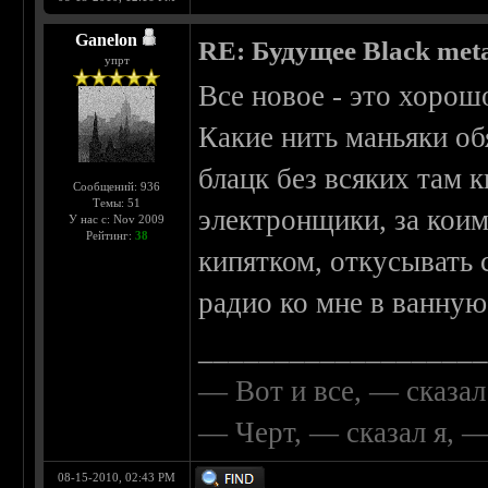
Ganelon
RE: Будущее Black met
упрт
Все новое - это хорош
Какие нить маньяки об
блацк без всяких там 
Сообщений: 936
Темы: 51
электронщики, за коим
У нас с: Nov 2009
Рейтинг:
38
кипятком, откусывать 
радио ко мне в ванную
__________________
— Вот и все, — сказал
— Черт, — сказал я, 
08-15-2010, 02:43 PM