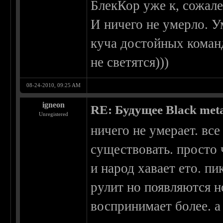
БлекКор уже к, сожале
И ничего не умерло. У
куча достойных коман
не светятся)))
08-24-2010, 09:25 AM
igneon
RE: Будущее Black met
Unregistered
ничего не умерает. в
существовать. просто 
и народ хавает ето. пи
рулит но появляются н
воспринимает более. а