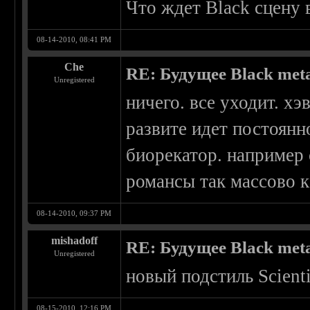
Что ждет Black сцену
08-14-2010, 08:41 PM
Che
RE: Будущее Black met
Unregistered
ничего. все уходит. хэ
развите идет постоянн
биорекатор. например 
романсы так массово к
08-14-2010, 09:37 PM
mishadoff
RE: Будущее Black met
Unregistered
новый подстиль Scienti
08-15-2010, 12:16 PM