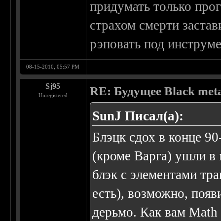
придумать только про
страхом смерти заста
рэповать под инструме
08-15-2010, 05:57 PM
Sj95
RE: Будущее Black met
Unregistered
SunJ Писал(а):
Блэцк сдох в конце 90
(кроме Варга) ушли в 
блэк с элементами тр
есть), возможно, появ
дерьмо. Как вам Math