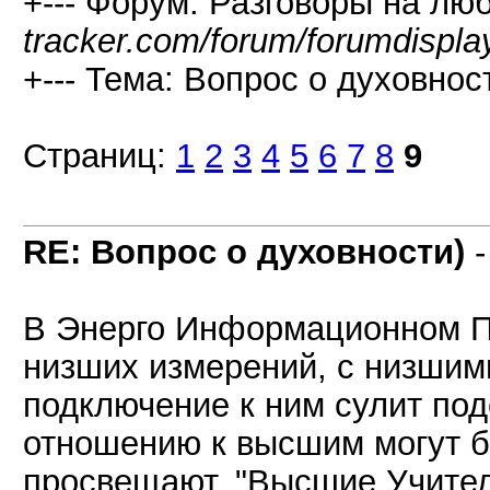
+--- Форум: Разговоры на лю
tracker.com/forum/forumdispla
+--- Тема: Вопрос о духовност
Страниц:
1
2
3
4
5
6
7
8
9
RE: Вопрос о духовности)
В Энерго Информационном Пр
низших измерений, с низшим
подключение к ним сулит под
отношению к высшим могут бы
просвещают, "Высшие Учител