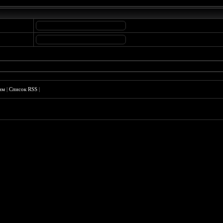
им
|
Список RSS
|