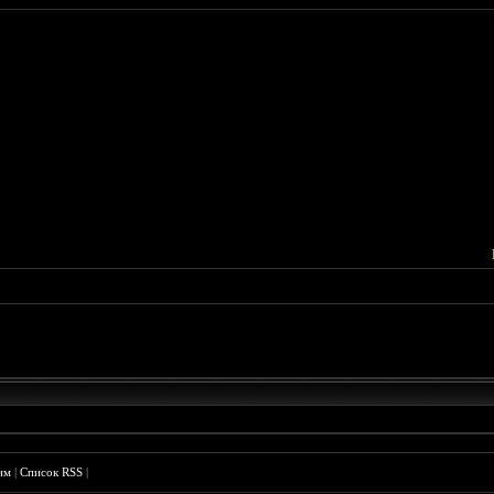
им
|
Список RSS
|