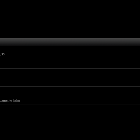
a ??
ettamente haha