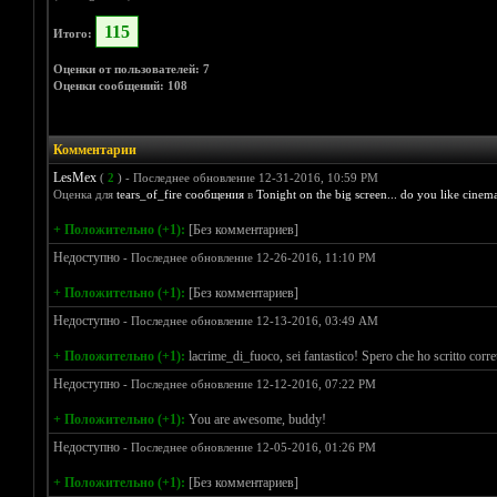
115
Итого:
Оценки от пользователей: 7
Оценки сообщений: 108
Комментарии
LesMex
(
2
) - Последнее обновление 12-31-2016, 10:59 PM
Оценка для
tears_of_fire сообщения
в
Tonight on the big screen... do you like cinem
+ Положительно (+1):
[Без комментариев]
Недоступно
- Последнее обновление 12-26-2016, 11:10 PM
+ Положительно (+1):
[Без комментариев]
Недоступно
- Последнее обновление 12-13-2016, 03:49 AM
+ Положительно (+1):
lacrime_di_fuoco, sei fantastico! Spero che ho scritto corr
Недоступно
- Последнее обновление 12-12-2016, 07:22 PM
+ Положительно (+1):
You are awesome, buddy!
Недоступно
- Последнее обновление 12-05-2016, 01:26 PM
+ Положительно (+1):
[Без комментариев]