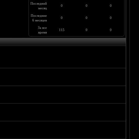
Последний
0
0
0
месяц
Последние
0
0
0
6 месяцев
За все
115
0
0
время